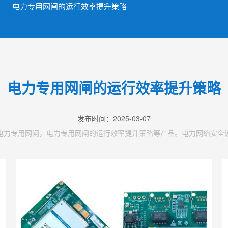
：
电力专用网闸的运行效率提升策略
电力专用网闸的运行效率提升策略
发布时间：2025-03-07
力专用网闸，电力专用网闸的运行效率提升策略等产品。电力网络安全设