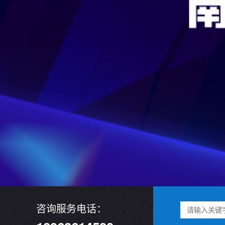
咨询服务电话：