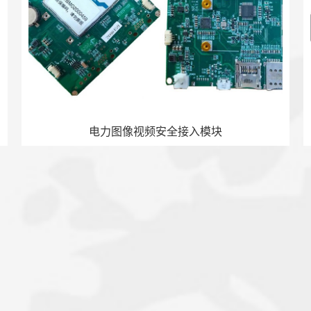
电力图像视频安全接入模块